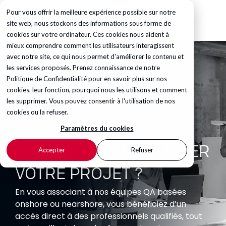
Pour vous offrir la meilleure expérience possible sur notre
site web, nous stockons des informations sous forme de
cookies sur votre ordinateur. Ces cookies nous aident à
mieux comprendre comment les utilisateurs interagissent
avec notre site, ce qui nous permet d'améliorer le contenu et
les services proposés. Prenez connaissance de notre
Politique de Confidentialité
pour en savoir plus sur nos
cookies, leur fonction, pourquoi nous les utilisons et comment
les supprimer. Vous pouvez consentir à l'utilisation de nos
cookies ou la refuser.
Paramètres du cookies
BESOIN D'EXTERNALISER
Accepter
Refuser
VOTRE PROJET ?
En vous associant à nos équipes QA basées
onshore ou nearshore, vous bénéficiez d’un
accès direct à des professionnels qualifiés, tout