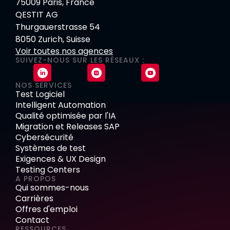
75009 Paris, France
QESTIT AG
Thurgauerstrasse 54
8050 Zurich, Suisse
Voir toutes nos agences
SUIVEZ-NOUS SUR LES RÉSEAUX :
NOS SERVICES
Test Logiciel
Intelligent Automation
Qualité optimisée par l'IA
Migration et Releases SAP
Cybersécurité
Systèmes de test
Exigences & UX Design
Testing Centers
A PROPOS
Qui sommes-nous
Carrières
Offres d'emploi
Contact
RESSOURCES