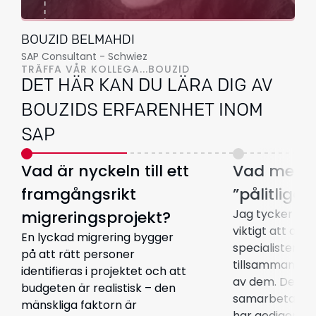
BOUZID BELMAHDI
SAP Consultant - Schwiez
TRÄFFA VÅR KOLLEGA...BOUZID
DET HÄR KAN DU LÄRA DIG AV
BOUZIDS ERFARENHET INOM
SAP
Vad är nyckeln till ett
Vad mena
framgångsrikt
”pålitliga 
Jag tycker att 
migreringsprojekt?
viktigt att om
En lyckad migrering bygger
specialister oc
på att rätt personer
tillsammans m
identifieras i projektet och att
av dem. Det in
budgeten är realistisk – den
samarbeta me
mänskliga faktorn är
har gedigen e