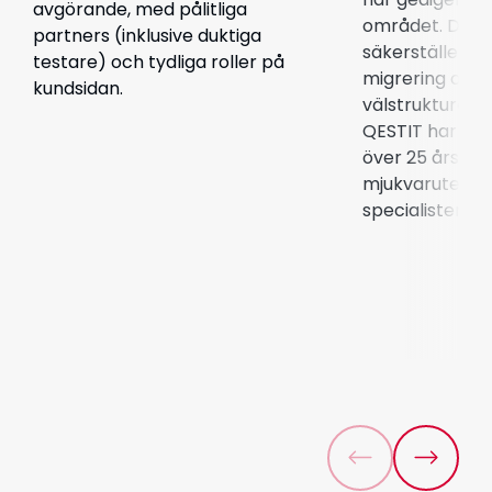
avgörande, med pålitliga
området. Det 
partners (inklusive duktiga
säkerställer en
testare) och tydliga roller på
migrering och 
kundsidan.
välstrukturerat
QESTIT har vi 
över 25 års ex
mjukvarutestn
specialister, in