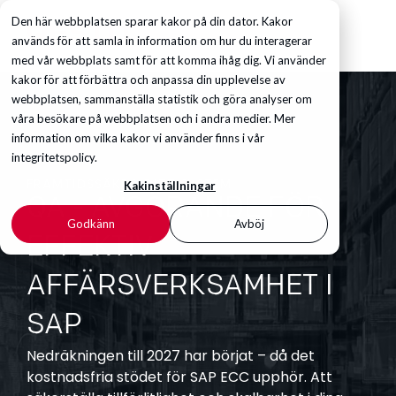
Den här webbplatsen sparar kakor på din dator. Kakor
används för att samla in information om hur du interagerar
med vår webbplats samt för att komma ihåg dig. Vi använder
kakor för att förbättra och anpassa din upplevelse av
webbplatsen, sammanställa statistik och göra analyser om
våra besökare på webbplatsen och i andra medier. Mer
information om vilka kakor vi använder finns i vår
integritetspolicy.
FRAMTIDSSÄKRA DITT SYSTEM
Kakinställningar
QA - AVGÖRANDE FÖR
Godkänn
Avböj
EFFEKTIV
AFFÄRSVERKSAMHET I
SAP
Nedräkningen till 2027 har börjat – då det
kostnadsfria stödet för SAP ECC upphör. Att