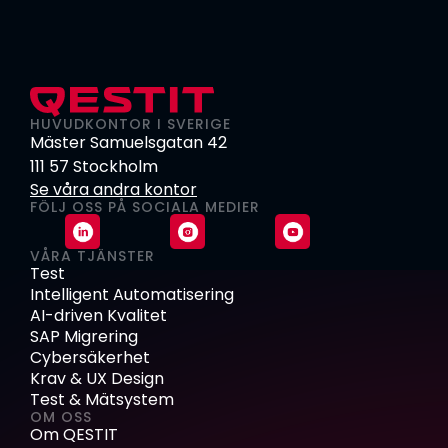
HUVUDKONTOR I SVERIGE
Mäster Samuelsgatan 42
111 57 Stockholm
Se våra andra kontor
FÖLJ OSS PÅ SOCIALA MEDIER
VÅRA TJÄNSTER
Test
Intelligent Automatisering
AI-driven Kvalitet
SAP Migrering
Cybersäkerhet
Krav & UX Design
Test & Mätsystem
OM OSS
Om QESTIT