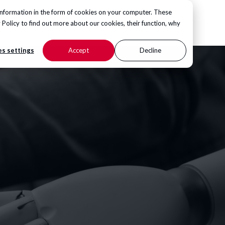
information in the form of cookies on your computer. These
KONTAKT
Hub
 Policy
to find out more about our cookies, their function, why
s settings
Accept
Decline