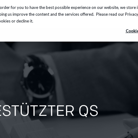
order for you to have the best possible experience on our website, we store 
leistungen
Insights
Über uns
Karriere
Info-
lping us improve the content and the services offered. Please read our
Privacy
kies or decline it.
Cookie
GESTÜTZTER QS