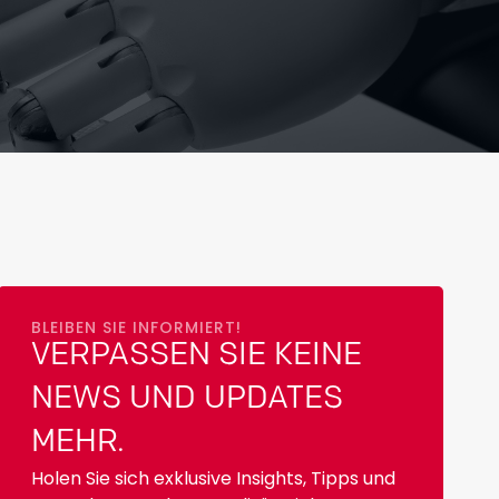
BLEIBEN SIE INFORMIERT!
VERPASSEN SIE KEINE
NEWS UND UPDATES
MEHR.
Holen Sie sich exklusive Insights, Tipps und