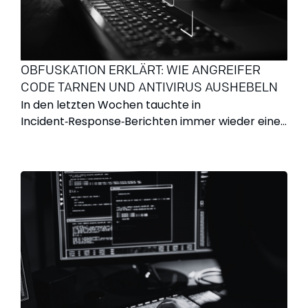
was genau ist Deine Aufgabe im Testcenter in
Kairo? Ich verbinde unsere
französischsprachigen Kunden mit unseren
lokalen Teams in Kairo. Vor Ort stelle ich sicher,
OBFUSKATION ERKLÄRT: WIE ANGREIFER
dass Projekte strukturiert, präzise und effizient
CODE TARNEN UND ANTIVIRUS AUSHEBELN
umgesetzt werden. Gemeinsam mit dem lokalen
In den letzten Wochen tauchte in
Direktor in Ägypten verantworte ich die Auswahl
Incident‑Response‑Berichten immer wieder eine
und den Einsatz der Consultants. Parallel dazu
ASPX‑Datei namens UpdateChecker.aspx auf.
steuert der Delivery Manager in Frankreich die
Der Name spielt im Grunde keine Rolle – morgen
Kundenbeziehung. So schaffen wir ein
kann er StatusReport.aspx oder
zweistufiges Modell: strategische Steuerung auf
healthcheck.ashx heißen. Entscheidend ist, dass
Kundenseite, operative Umsetzung in Kairo.
der Schadcode stark obfuskiert ist. Dieser
Worin liegen die Stärken des Testcenters in
Beitrag erklärt, was Obfuskation bedeutet,
Kairo? Sicherheit und Qualität stehen für uns an
welche Techniken Angreifer einsetzen und wie
erster Stelle. Unsere Infrastruktur erfüllt die
Unternehmen die Tarnung enttarnen können,
Anforderungen der ISO 27001 und ist umfassend
bevor Schaden entsteht.
gegen unbefugte Zugriffe geschützt. Gleichzeitig
bieten wir drei Leistungsmodelle, mit denen wir