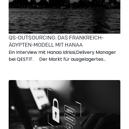
QS-OUTSOURCING: DAS FRANKREICH-
ÄGYPTEN-MODELL MIT HANAA
Ein Interview mit Hanaa Idrissi,Delivery Manager
bei QESTIT. Der Markt für ausgelagertes
Testing wächst stark und dürfte bis 2035 die
Marke von 12 Milliarden US-Dollar überschreiten.*
Fast 40 % der ausgelagerten Testleistungen**
entfallen auf die Region Europa, Naher Osten und
Afrika. Entsprechend suchen Unternehmen nach
Partnern, die technische Kompetenz mit
kultureller Nähe verbinden. Genau hier setzt
unser Testcenter in Kairo an – mit Hanaa,
unserer französischsprachigen Delivery
Managerin, als zentraler Schnittstelle. Hanaa,