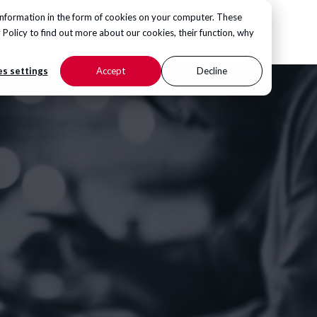
information in the form of cookies on your computer. These
KONTAKT
Hub
 Policy
to find out more about our cookies, their function, why
s settings
Accept
Decline