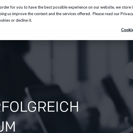
order for you to have the best possible experience on our website, we store 
leistungen
Insights
Über uns
Karriere
Info-
lping us improve the content and the services offered. Please read our
Privacy
kies or decline it.
Cookie
RFOLGREICH
UM