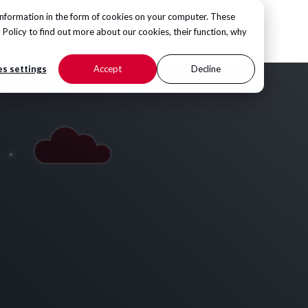
information in the form of cookies on your computer. These
KONTAKT
Hub
 Policy
to find out more about our cookies, their function, why
s settings
Accept
Decline