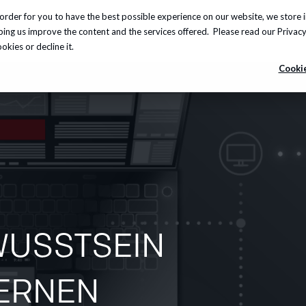
order for you to have the best possible experience on our website, we store 
leistungen
Insights
Über uns
Karriere
Info-
lping us improve the content and the services offered. Please read our
Privacy
kies or decline it.
Cookie
WUSSTSEIN
ERNEN