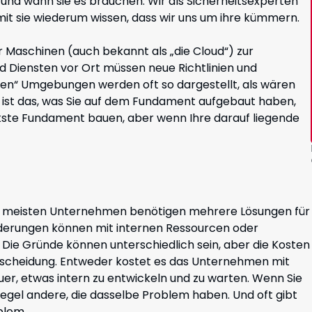
o und wann sie es brauchen. Wir als Sicherheitsexperten
it sie wiederum wissen, dass wir uns um ihre kümmern.
 Maschinen (auch bekannt als „die Cloud“) zur
d Diensten vor Ort müssen neue Richtlinien und
uen“ Umgebungen werden oft so dargestellt, als wären
ind, ist das, was Sie auf dem Fundament aufgebaut haben,
kste Fundament bauen, aber wenn Ihre darauf liegende
ie meisten Unternehmen benötigen mehrere Lösungen für
orderungen können mit internen Ressourcen oder
ie Gründe können unterschiedlich sein, aber die Kosten
 Entscheidung. Entweder kostet es das Unternehmen mit
euer, etwas intern zu entwickeln und zu warten. Wenn Sie
 Regel andere, die dasselbe Problem haben. Und oft gibt
blem.