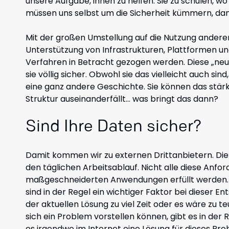
unsere Aufgabe, ihnen zu helfen. Sie zu schulen, w
müssen uns selbst um die Sicherheit kümmern, dam
Mit der großen Umstellung auf die Nutzung anderer
Unterstützung von Infrastrukturen, Plattformen un
Verfahren in Betracht gezogen werden. Diese „ne
sie völlig sicher. Obwohl sie das vielleicht auch s
eine ganz andere Geschichte. Sie können das stär
Struktur auseinanderfällt… was bringt das dann?
Sind Ihre Daten sicher?
Damit kommen wir zu externen Drittanbietern. D
den täglichen Arbeitsablauf. Nicht alle diese Anf
maßgeschneiderten Anwendungen erfüllt werden. D
sind in der Regel ein wichtiger Faktor bei dieser
der aktuellen Lösung zu viel Zeit oder es wäre zu t
sich ein Problem vorstellen können, gibt es in der
es irgendwo im Internet eine Lösung für dieses Pro