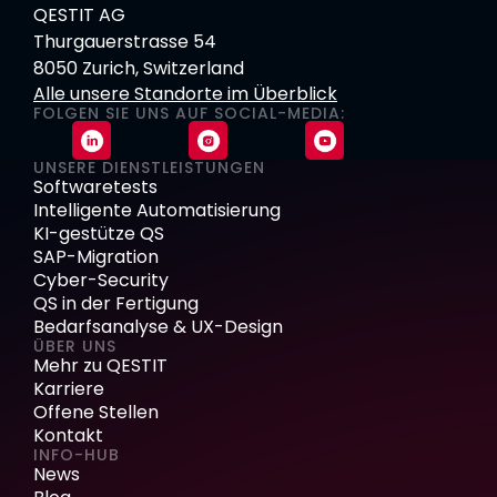
QESTIT AG
Thurgauerstrasse 54
8050 Zurich, Switzerland
Alle unsere Standorte im Überblick
FOLGEN SIE UNS AUF SOCIAL-MEDIA:
UNSERE DIENSTLEISTUNGEN
Softwaretests
Intelligente Automatisierung
KI-gestütze QS
SAP-Migration
Cyber-Security
QS in der Fertigung
Bedarfsanalyse & UX-Design
ÜBER UNS
Mehr zu QESTIT
Karriere
Offene Stellen
Kontakt
INFO-HUB
News