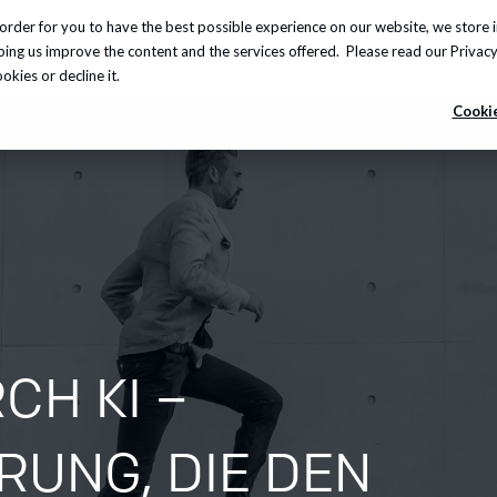
order for you to have the best possible experience on our website, we store 
leistungen
Insights
Über uns
Karriere
Info-
lping us improve the content and the services offered. Please read our
Privacy
kies or decline it.
Cookie
H KI –
RUNG, DIE DEN