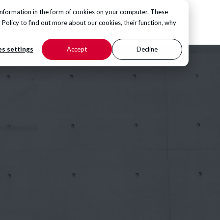
information in the form of cookies on your computer. These
KONTAKT
Hub
 Policy
to find out more about our cookies, their function, why
s settings
Accept
Decline