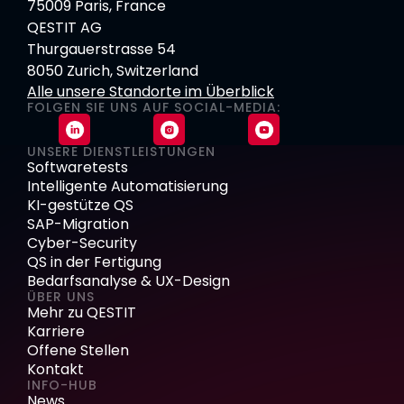
75009 Paris, France
QESTIT AG
Thurgauerstrasse 54
8050 Zurich, Switzerland
Alle unsere Standorte im Überblick
FOLGEN SIE UNS AUF SOCIAL-MEDIA:
UNSERE DIENSTLEISTUNGEN
Softwaretests
Intelligente Automatisierung
KI-gestütze QS
SAP-Migration
Cyber-Security
QS in der Fertigung
Bedarfsanalyse & UX-Design
ÜBER UNS
Mehr zu QESTIT
Karriere
Offene Stellen
Kontakt
INFO-HUB
News